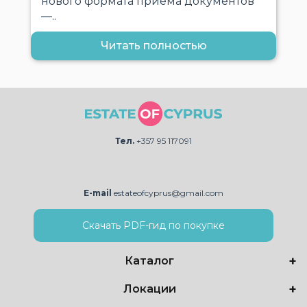
нового формата приёма документов
—..
Читать полностью
Тел.
+357 95 117091
E-mail
estateofcyprus@gmail.com
Скачать PDF-гид по покупке
Каталог
Локации