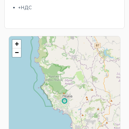
+НДС
+
−