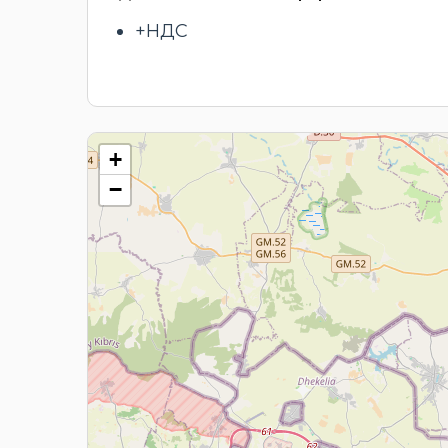
+НДС
+
−