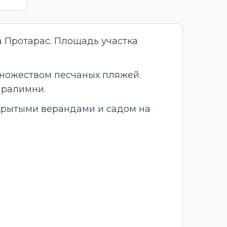
а Протарас. Площадь участка
множеством песчаных пляжей.
аралимни.
 крытыми верандами и садом на