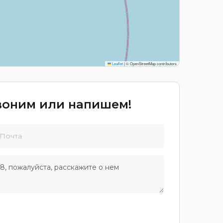
Leaflet
|
© OpenStreetMap contributors
звоним или напишем!