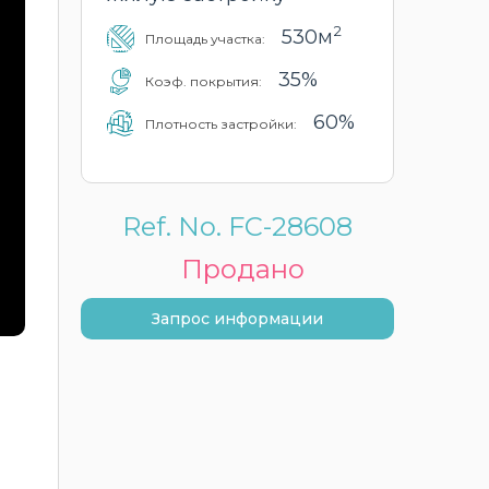
2
530м
Площадь участка:
35%
Коэф. покрытия:
60%
Плотность застройки:
Ref. No. FC-28608
Продано
Запрос информации