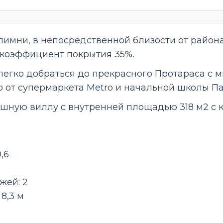
лимни, в непосредственной близости от район
и коэффициент покрытия 35%.
легко добраться до прекрасного Протараса с 
ко от супермаркета Metro и начальной школы П
ошную виллу с внутренней площадью 318 м2 с
,6
жей: 2
8,3 м