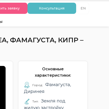
ить заявку
Консультация
EN
ты
, ФАМАГУСТА, КИПР –
Основные
характеристики:
Фамагуста,
Город:
Диринея
Земля под
Тип:
жилую застройку