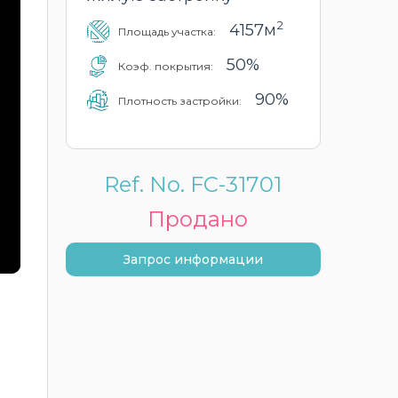
2
4157м
Площадь участка:
50%
Коэф. покрытия:
90%
Плотность застройки:
Ref. No. FC-31701
Продано
Запрос информации