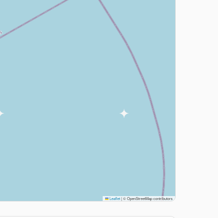
Leaflet
|
© OpenStreetMap contributors