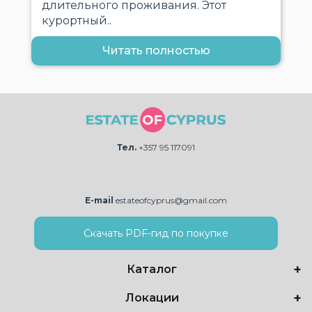
длительного проживания. Этот
курортный..
Читать полностью
Тел.
+357 95 117091
E-mail
estateofcyprus@gmail.com
Скачать PDF-гид по покупке
Каталог
Локации