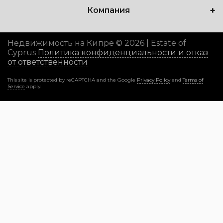
Компания
Недвижимость на Кипре © 2026 | Estate of
Cyprus
Политика конфиденциальности и отказ
от ответственности
This site is protected by reCAPTCHA and the Google
Privacy Policy
and
Terms of
Service
apply.