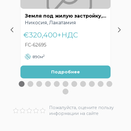
Земля под жилую застройку, Лакатамиа, Никосия, Кипр – FC-62695
Никосия, Лакатамия
Ни
€320,400+НДС
€8
FC-62695
FC
2
890м
Подробнее
Пожалуйста, оцените пользу
информации на сайте