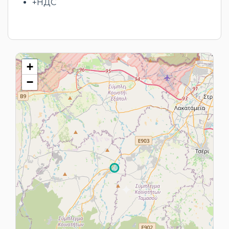
+НДС
+
−