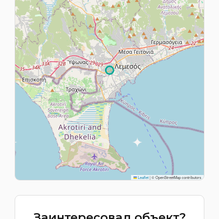
Leaflet
|
© OpenStreetMap contributors
Заинтересовал объект?