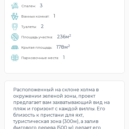
3
Cпален:
1
Ванных комнат:
2
Туалеты:
2
236м
Площадь участка:
2
178м
Крытая площадь:
1
Парковочные места:
Расположенный на склоне холма в
окружении зеленой зоны, проект
предлагает вам захватывающий вид на
пляж и горизонт с каждой виллы. Его
близость к пристани для яхт,
туристическая зона (300м), а залив
фигового дерева (500 м) делает его