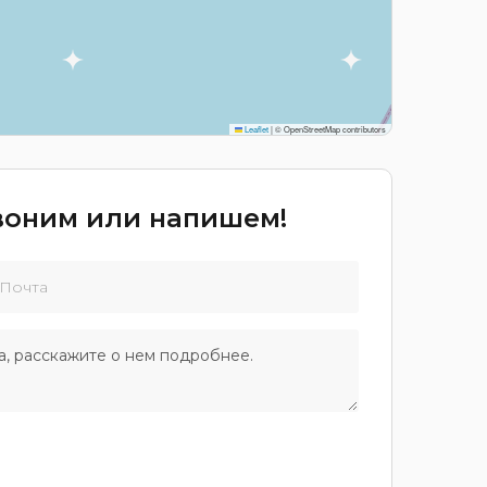
Leaflet
|
© OpenStreetMap contributors
звоним или напишем!