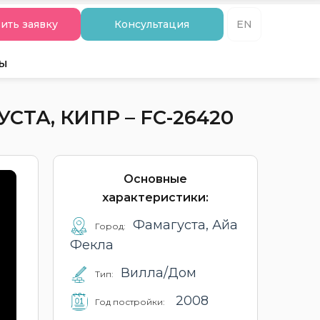
ить заявку
Консультация
EN
ты
ТА, КИПР – FC-26420
Основные
характеристики:
Фамагуста, Айа
Город:
Фекла
Вилла/Дом
Тип:
2008
Год постройки: