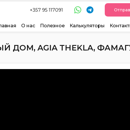
+357 95 117091
Отправ
лавная
О нас
Полезное
Калькуляторы
Контак
 ДОМ, AGIA THEKLA, ФАМАГУС