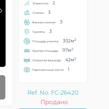
2
Этажность:
3
Cпален:
3
Ванных комнат:
3
Туалеты:
2
332м
Площадь участка:
2
117м
Крытая площадь:
2
42м
Открытая веранда:
1
Парковочные места:
Ref. No. FC-26420
Продано