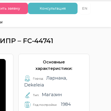
ить заявку
Консультация
EN
ты
ПР – FC-44741
Основные
характеристики:
Ларнака,
Город:
Dekeleia
Магазин
Тип:
1984
Год постройки: