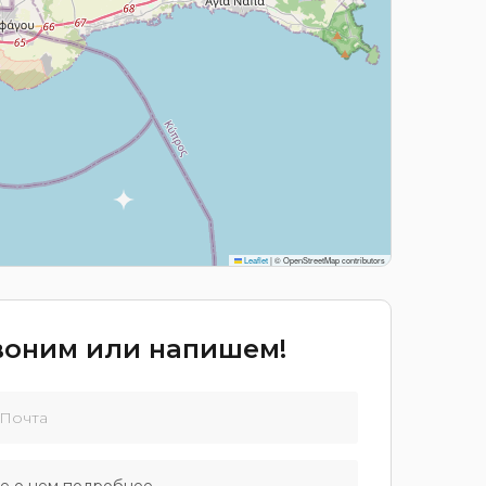
Leaflet
|
© OpenStreetMap contributors
звоним или напишем!