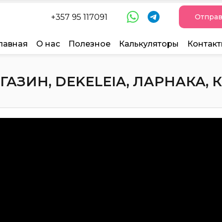
+357 95 117091
Отправ
лавная
О нас
Полезное
Калькуляторы
Контак
АЗИН, DEKELEIA, ЛАРНАКА, КИ