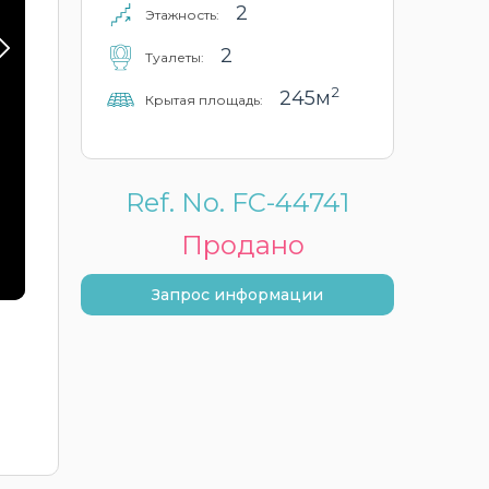
2
Этажность:
2
Туалеты:
2
245м
Крытая площадь:
Ref. No. FC-44741
Продано
Запрос информации