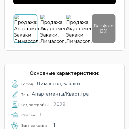
Все фото
(20)
Основные характеристики:
Лимассол, Закаки
Город:
Апартаменты/Квартира
Тип:
2028
Год постройки:
1
Cпален:
1
Ванных комнат: