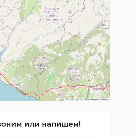
Leaflet
|
© OpenStreetMap contributors
звоним или напишем!