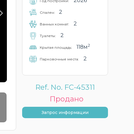
2026
Год постройки:
2
Cпален:
2
Ванных комнат:
2
Туалеты:
2
118м
Крытая площадь:
2
Парковочные места:
Ref. No. FC-45311
Продано
Запрос информации