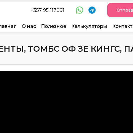
+357 95 117091
Отправ
лавная
О нас
Полезное
Калькуляторы
Контак
ТЫ, ТОМБС ОФ ЗЕ КИНГС, ПАФ