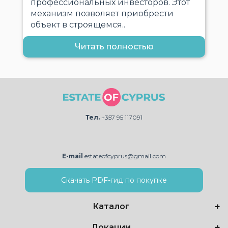
профессиональных инвесторов. Этот
механизм позволяет приобрести
объект в строящемся..
Читать полностью
Тел.
+357 95 117091
E-mail
estateofcyprus@gmail.com
Скачать PDF-гид по покупке
Каталог
Локации