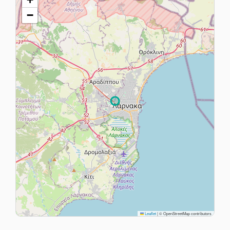
−
Leaflet
|
© OpenStreetMap contributors