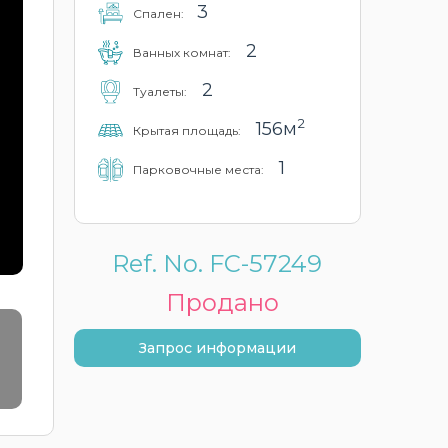
3
Cпален:
2
Ванных комнат:
2
Туалеты:
2
156м
Крытая площадь:
1
Парковочные места:
Ref. No. FC-57249
Продано
Запрос информации