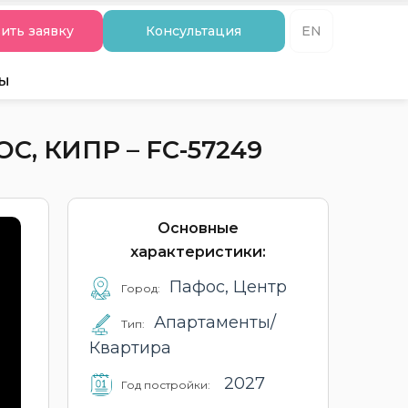
ить заявку
Консультация
EN
ты
, КИПР – FC-57249
Основные
характеристики:
Пафос, Центр
Город:
Апартаменты/
Тип:
Квартира
2027
Год постройки: