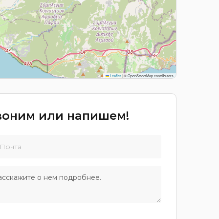
Leaflet
|
© OpenStreetMap contributors
звоним или напишем!