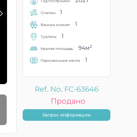
2027
Год постройки:
1
Cпален:
1
Ванных комнат:
1
Туалеты:
2
94м
Крытая площадь:
1
Парковочные места:
Ref. No. FC-63646
Продано
Запрос информации