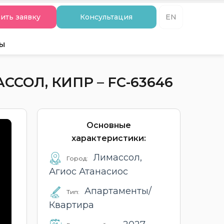
ить заявку
Консультация
EN
ты
СОЛ, КИПР – FC-63646
Основные
характеристики:
Лимассол,
Город:
Агиос Атанасиос
Апартаменты/
Тип:
Квартира