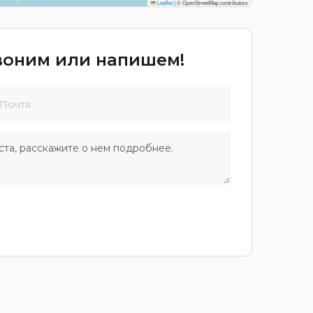
Leaflet
|
© OpenStreetMap contributors
звоним или напишем!