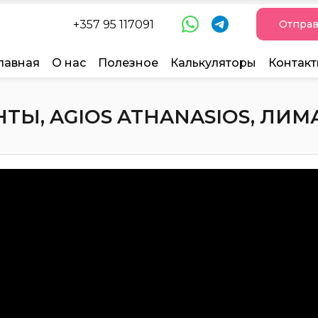
+357 95 117091
Отправ
лавная
О нас
Полезное
Калькуляторы
Контак
Ы, AGIOS ATHANASIOS, ЛИМАС