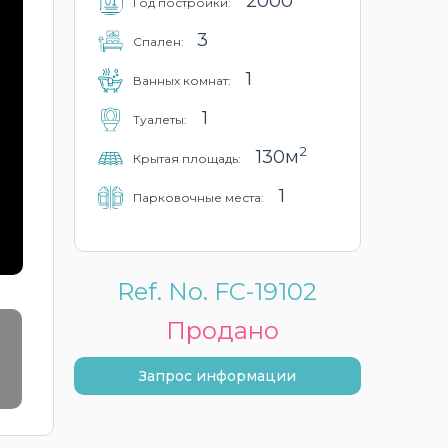
2000
Год постройки:
3
Cпален:
1
Ванных комнат:
1
Туалеты:
2
130м
Крытая площадь:
1
Парковочные места:
Ref. No. FC-19102
Продано
Запрос информации