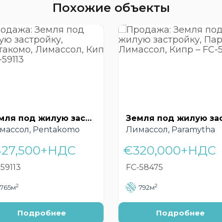
Похожие объекты
Земля под жилую застройку, Пентакомо, Лимассол, Кипр – FC-59113
массол, Pentakomo
Лимассол, Paramytha
27,500+НДС
€320,000+НДС
59113
FC-58475
2
2
765м
792м
Подробнее
Подробнее