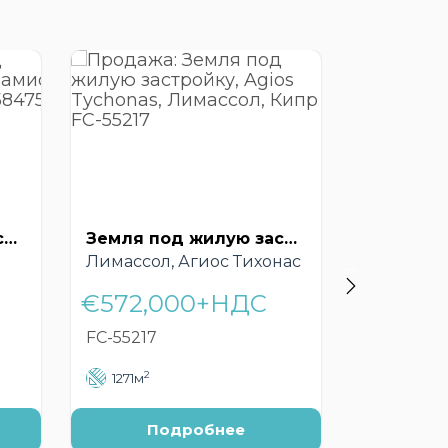
Земля под жилую застройку, Парамиса, Лимассол, Кипр – FC-58475
Земля под жилую застройку, Agios Tychonas, Лимассол, Кипр – FC-55217
Лимассол, Агиос Тихонас
Лимассол
€572,000+НДС
€205,
FC-55217
FC-55003
2
2
1271м
261м
Подробнее
П