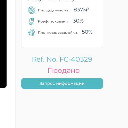
2
837м
Площадь участка:
30%
Коэф. покрытия:
50%
Плотность застройки:
Ref. No. FC-40329
Продано
Запрос информации