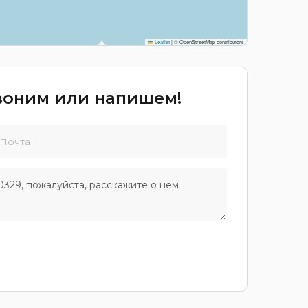
Leaflet
|
© OpenStreetMap contributors
звоним или напишем!