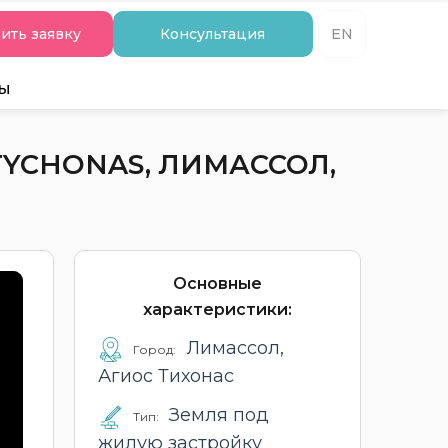
ить заявку
Консультация
EN
ты
TYCHONAS, ЛИМАССОЛ,
Основные
характеристики:
Лимассол,
Город:
Агиос Тихонас
Земля под
Тип:
жилую застройку