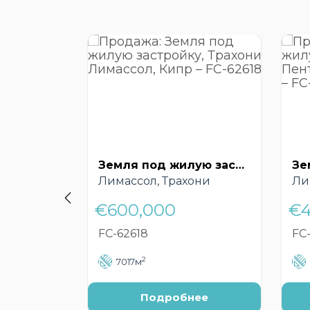
Земля под жилую застройку, Трахони, Лимассол, Кипр – FC-62618
Лимассол, Трахони
Ли
€600,000
€4
FC-62618
FC-
2
7017м
Подробнее