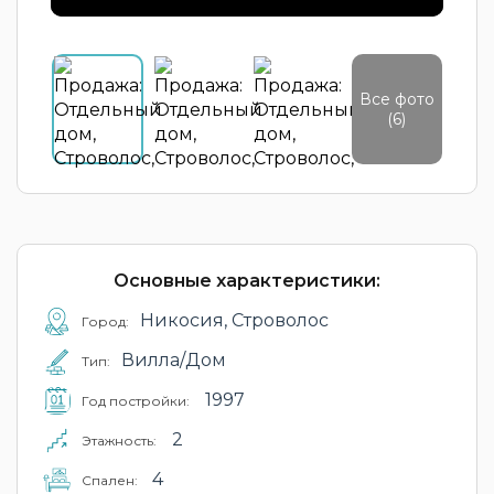
Все фото
(6)
Основные характеристики:
Никосия, Строволос
Город:
Вилла/Дом
Тип:
1997
Год постройки:
2
Этажность:
4
Cпален: