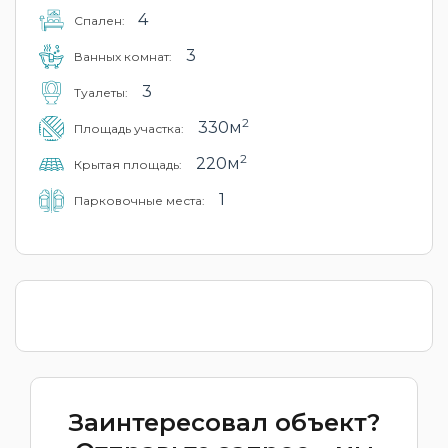
4
Cпален:
3
Ванных комнат:
3
Туалеты:
2
330м
Площадь участка:
2
220м
Крытая площадь:
1
Парковочные места:
Заинтересовал объект?