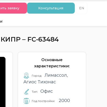
ить заявку
Консультация
EN
ты
КИПР – FC-63484
Основные
характеристики:
Лимассол,
Город:
Агиос Тихонас
Офис
Тип:
2000
Год постройки: