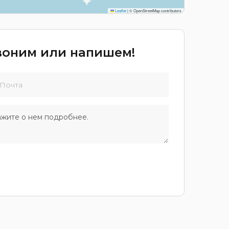
Leaflet
|
© OpenStreetMap contributors
звоним или напишем!