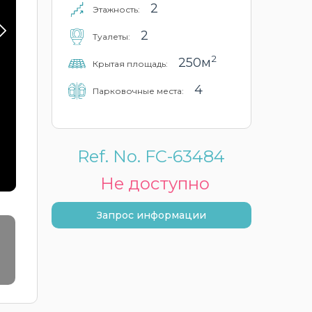
2
Этажность:
2
Туалеты:
2
250м
Крытая площадь:
4
Парковочные места:
Ref. No. FC-63484
Не доступно
Запрос информации