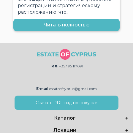
регистрации и стратегическому
расположению, что..
Читать полностью
Тел.
+357 95 117091
E-mail
estateofcyprus@gmail.com
Скачать PDF-гид по покупке
Каталог
Локации