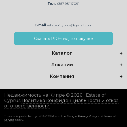
Тел.
+357 95 117091
E-mail
estateofcyprus@gmail.com
Скачать PDF-гид по покупке
Каталог
Локации
Компания
Недвижимость на Кипре © 2026 | Estate of
Cyprus
Политика конфиденциальности и отказ
от ответственности
This site is protected by reCAPTCHA and the Google
Privacy Policy
and
Terms of
Service
apply.