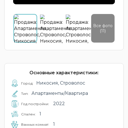
Все фото
(11)
Основные характеристики:
Никосия, Строволос
Город:
Апартаменты/Квартира
Тип:
2022
Год постройки:
1
Cпален:
1
Ванных комнат: