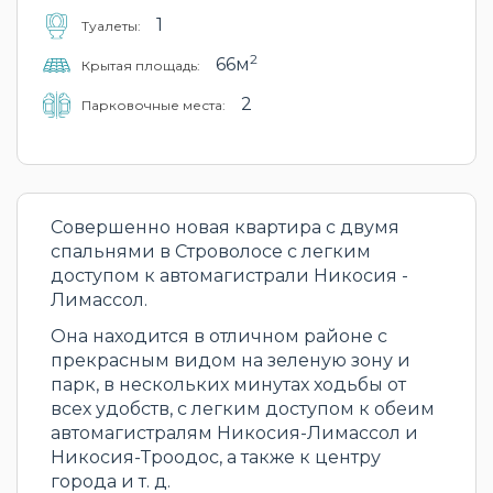
1
Туалеты:
2
66м
Крытая площадь:
2
Парковочные места:
Совершенно новая квартира с двумя
спальнями в Строволосе с легким
доступом к автомагистрали Никосия -
Лимассол.
Она находится в отличном районе с
прекрасным видом на зеленую зону и
парк, в нескольких минутах ходьбы от
всех удобств, с легким доступом к обеим
автомагистралям Никосия-Лимассол и
Никосия-Троодос, а также к центру
города и т. д.