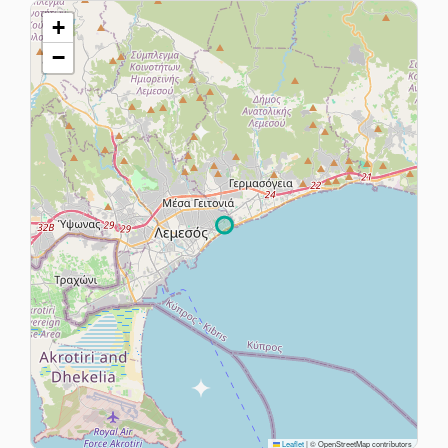
+
−
Leaflet
|
© OpenStreetMap contributors