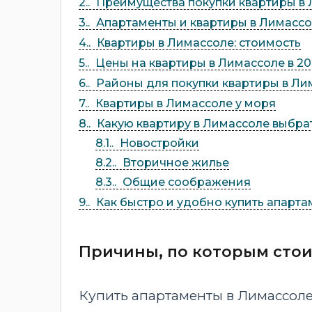
2.
Преимущества покупки квартиры в
3.
Апартаменты и квартиры в Лимассол
4.
Квартиры в Лимассоле: стоимость
5.
Цены на квартиры в Лимассоле в 20
6.
Районы для покупки квартиры в Ли
7.
Квартиры в Лимассоле у моря
8.
Какую квартиру в Лимассоле выбрат
8.1.
Новостройки
8.2.
Вторичное жилье
8.3.
Общие соображения
9.
Как быстро и удобно купить апарта
Причины, по которым стои
Купить апартаменты в Лимассоле