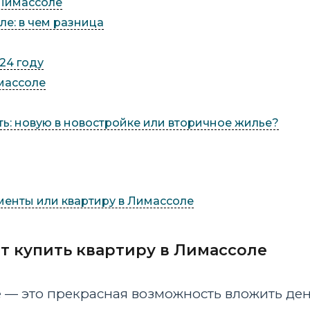
 Лимассоле
е: в чем разница
24 году
массоле
ь: новую в новостройке или вторичное жилье?
менты или квартиру в Лимассоле
т купить квартиру в Лимассоле
 — это прекрасная возможность вложить ден