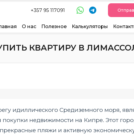
+357 95 117091
Отправ
лавная
О нас
Полезное
Калькуляторы
Контак
УПИТЬ КВАРТИРУ В ЛИМАССО
егу идиллического Средиземного моря, явл
покупки недвижимости на Кипре. Этот город
 прекрасные пляжи и активную экономическ