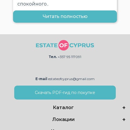
спокойного..
Читать полностью
Тел.
+357 95 117091
E-mail
estateofcyprus@gmail.com
Скачать PDF-гид по покупке
Каталог
Локации