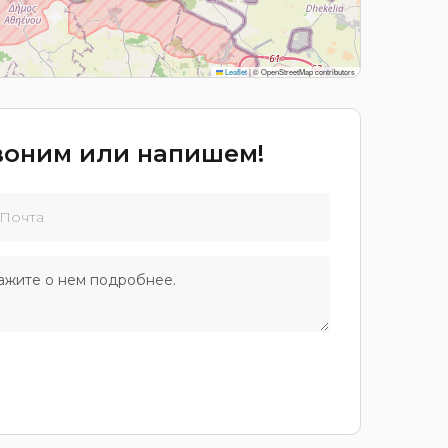
Leaflet
|
© OpenStreetMap contributors
звоним или напишем!