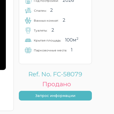
2026
Год постройки:
2
Cпален:
2
Ванных комнат:
2
Туалеты:
2
100м
Крытая площадь:
1
Парковочные места:
Ref. No. FC-58079
Продано
Запрос информации