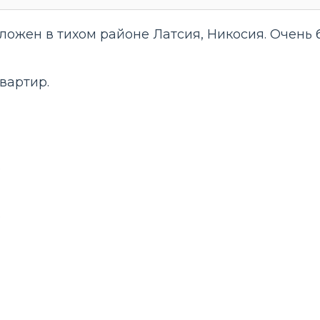
жен в тихом районе Латсия, Никосия. Очень б
вартир.
.
.