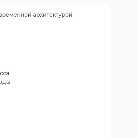
временной архитектурой.
асса
оды.