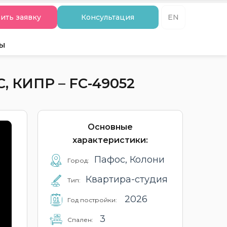
ить заявку
Консультация
EN
ты
 КИПР – FC-49052
Основные
характеристики:
Пафос, Колони
Город:
Квартира-студия
Тип:
2026
Год постройки:
3
Cпален: