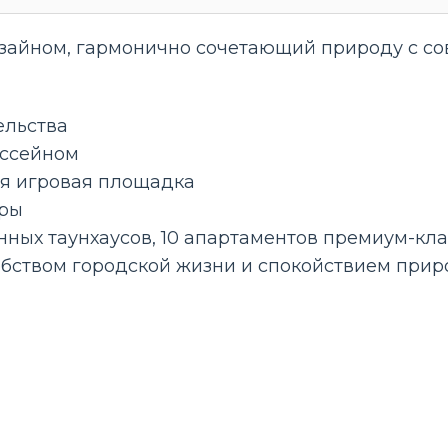
зайном, гармонично сочетающий природу с со
ельства
ассейном
я игровая площадка
оры
нных таунхаусов, 10 апартаментов премиум-кл
бством городской жизни и спокойствием прир