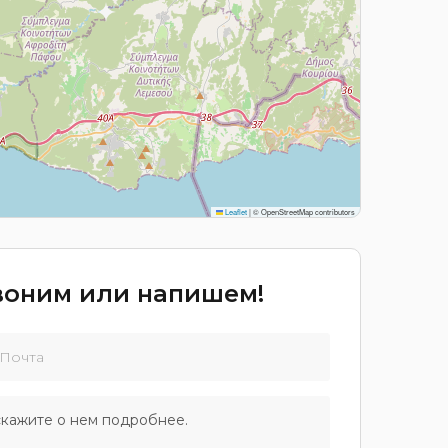
Leaflet
|
© OpenStreetMap contributors
звоним или напишем!