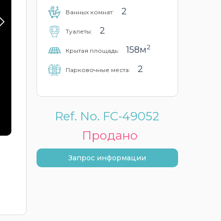
2
Ванных комнат:
2
Туалеты:
2
158м
Крытая площадь:
2
Парковочные места:
Ref. No. FC-49052
Продано
Запрос информации