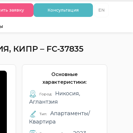
ить заявку
Консультация
EN
ты
 КИПР – FC-37835
Основные
характеристики:
Никосия,
Город:
Аглантзия
Апартаменты/
Тип:
Квартира