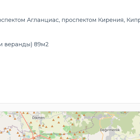
оспектом Агланциас, проспектом Кирения, Кип
и веранды) 89м2