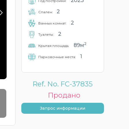
2023
Год постройки:
2
Cпален:
2
Ванных комнат:
2
Туалеты:
2
89м
Крытая площадь:
1
Парковочные места:
Ref. No. FC-37835
Продано
Запрос информации