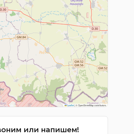
Leaflet
|
© OpenStreetMap contributors
звоним или напишем!