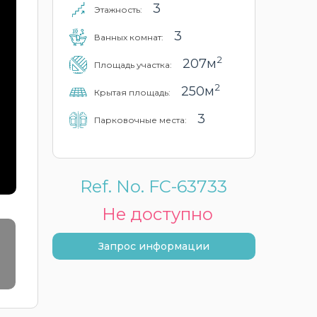
3
Этажность:
3
Ванных комнат:
2
207м
Площадь участка:
2
250м
Крытая площадь:
3
Парковочные места:
Ref. No. FC-63733
Не доступно
Запрос информации