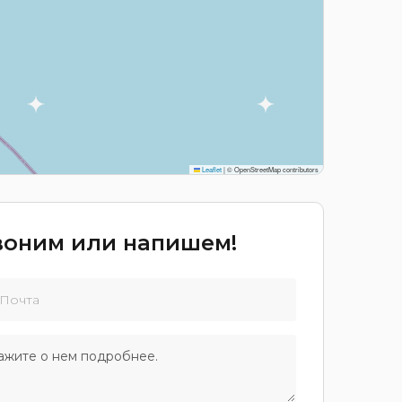
Leaflet
|
© OpenStreetMap contributors
звоним или напишем!