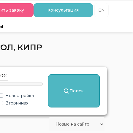
ить заявку
Консультация
EN
ты
ОЛ, КИПР
00€
Поиск
Новостройка
Вторичная