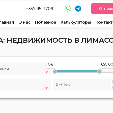
+357 95 117091
Отправ
лавная
О нас
Полезное
Калькуляторы
Контак
: НЕДВИЖИМОСТЬ В ЛИМАСС
0€
650,0
айон